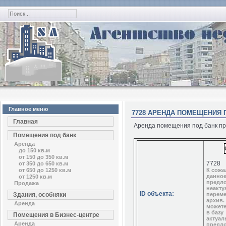
Главное меню
7728 АРЕНДА ПОМЕЩЕНИЯ ПО
Главная
Аренда помещения под банк пр. 
Помещения под банк
Аренда
до 150 кв.м
от 150 до 350 кв.м
7728
от 350 до 650 кв.м
от 650 до 1250 кв.м
К сожа
данно
от 1250 кв.м
предл
Продажа
неакту
ID объекта:
Здания, особняки
перем
архив.
Аренда
можете
в базу
Помещения в Бизнес-центре
актуал
Аренда
предл