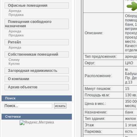
Офисные помещения
Аренда
Продажа
Обору
помещ
Помещения свободного
банк, 
назначения
витрин
Аренда
Описание:
прохо
Продажа
проез
место.
Ритейл
Качес
Аренда
отдел
Собственникам помещений
Тип предложения:
аренд
Сниму
Округ:
ЦАО
Куплю
м.
Загородная недвижимость
Бабуш
Расположение:
Пр. Д
О компании
д.13
Архив объектов
Минут пешком:
15
Площадь кв.м:
130 кв
Поиск
350 00
Цена в мес.:
месяц
Назначение:
банк
Счетчики
Тип здания:
жилое
Этаж
1 этаж
Парковка:
есть