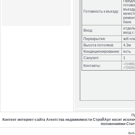
Предл
готово
въезду
Готовность к въезду:
качест
ремон
банк
отдел
Вход:
вход с
Перекрытия:
ж/б пл
Высота потолков:
4,3м
Кондиционирование:
есть
Санузел:
1
+7(495)
Контакты:
+7(926)
П
Контент интернет-сайта Агентства недвижимости СтроЙАрт носит искл
положениями Стат
Веб-