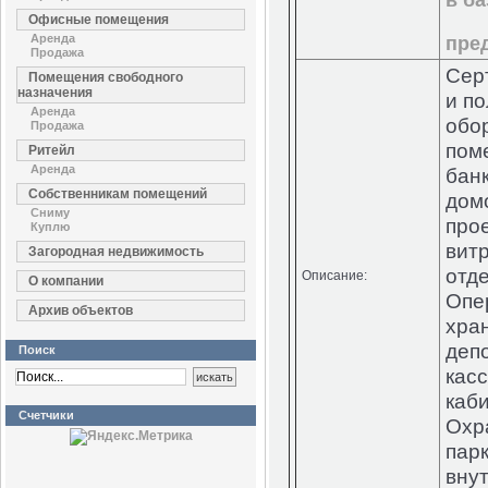
в б
Офисные помещения
Аренда
пре
Продажа
Сер
Помещения свободного
назначения
и п
Аренда
обо
Продажа
пом
Ритейл
Аренда
бан
Собственникам помещений
дом
Сниму
про
Куплю
вит
Загородная недвижимость
отд
Описание:
О компании
Опе
Архив объектов
хра
деп
Поиск
касс
каб
Счетчики
Охр
парк
вну