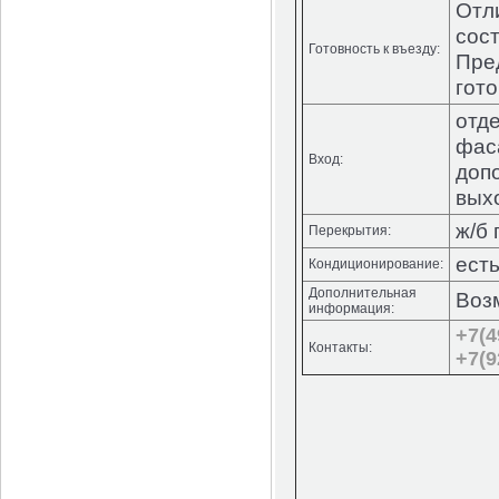
Отл
сос
Готовность к въезду:
Пре
гото
отд
фас
Вход:
доп
выхо
ж/б
Перекрытия:
ест
Кондиционирование:
Дополнительная
Воз
информация:
+7(4
Контакты:
+7(9