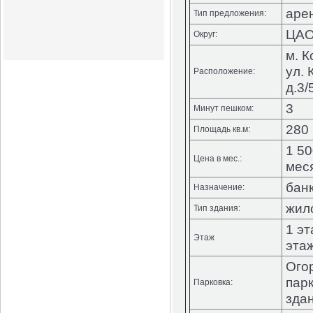
аре
Тип предложения:
ЦА
Округ:
м. 
ул.
Расположение:
д.3/
3
Минут пешком:
280 
Площадь кв.м:
1 50
Цена в мес.:
мес
бан
Назначение:
жил
Тип здания:
1 эт
Этаж
этаж
Ого
парк
Парковка:
здан