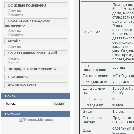
Помещение 
Офисные помещения
банк 1 этаж
Аренда
дома, выпо
Продажа
стандартна
Помещения свободного
офисная отд
назначения
Ранее
использовал
Аренда
Описание:
банковской
Продажа
деятельност
Ритейл
сертифицир
Аренда
кассовый
узел.Отдел
Собственникам помещений
вход, прохо
Сниму
проездное м
Куплю
Тип
аренда
Загородная недвижимость
предложения:
Расположение:
МО г.Одинцо
О компании
Площадь кв.м:
251,6 кв.м
Архив объектов
Цена за кв.м/
19 200 руб 
год:
без к/у.
Поиск
Назначение:
банк
Тип здания:
жилое
Этаж
1 этаж
Счетчики
Готовность к
Предлагает
въезду:
готовое к въ
отдельный в
Вход:
фасада