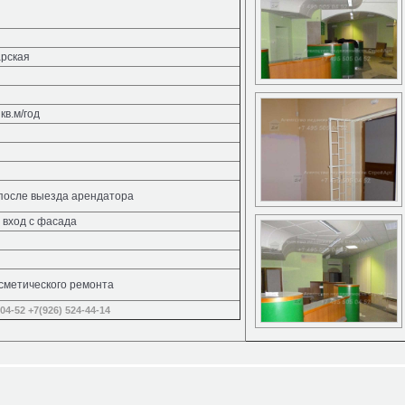
арская
кв.м/год
 после выезда арендатора
 вход с фасада
сметического ремонта
-04-52
+7(926) 524-44-14