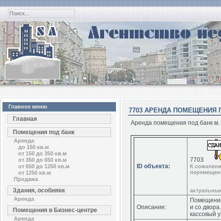
Главное меню
7703 АРЕНДА ПОМЕЩЕНИЯ П
Главная
Аренда помещения под банк м. 
Помещения под банк
Аренда
до 150 кв.м
от 150 до 350 кв.м
7703
от 350 до 650 кв.м
ID объекта:
от 650 до 1250 кв.м
К сожалени
перемещено
от 1250 кв.м
Продажа
Здания, особняки
актуальны
Аренда
Помещение 
Описание:
и со двора
Помещения в Бизнес-центре
кассовый 
Аренда