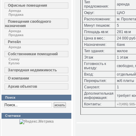
Тип
аренда
Офисные помещения
предложения:
Аренда
Округ:
ЦАО
Продажа
Расположение:
м. Пролет
Помещения свободного
Минут пешком:
5
назначения
Аренда
Площадь кв.м:
281 кв.м
Продажа
Цена в мес.:
24 000 руб 
Ритейл
Назначение:
банк
Аренда
Тип здания:
жилое
Собственникам помещений
Этаж
1 этаж
Сниму
Куплю
Готовность к
свободно,
въезду:
Загородная недвижимость
Вход:
отдельный
О компании
Перекрытия:
ж/б плиты
Архив объектов
Санузел:
1
Дополнительная
требует ко
Поиск
информация:
Контакты:
+7(495) 505
Счетчики