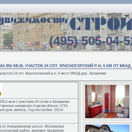
(495) 505-04-5
 856 КВ.М, УЧАСТОК 24 СОТ. КРАСНОГОРСКИЙ Р-Н, 6 КМ ОТ МКАД
участок 24 сот. Красногорский р-н, 6 км от МКАД дер. Захарково
6,5 кв.м с участком 24 сотки в Захарково.
твенная шикарная отделка deluxe, СПА,
ый дом, мебель. Год постройки: 2014г.
Д по Новорижскому шоссе, Московская
асногорский район, деревня Захарково