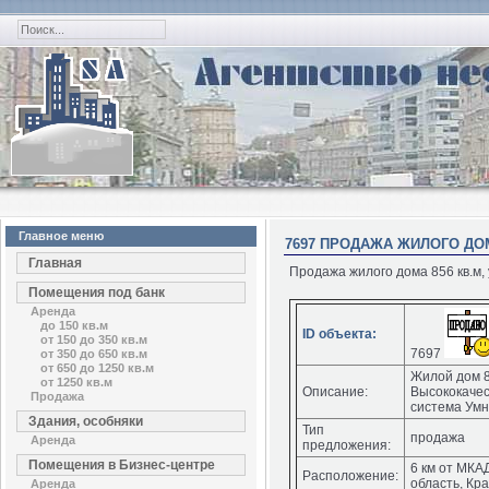
Главное меню
7697 ПРОДАЖА ЖИЛОГО ДОМА
Главная
Продажа жилого дома 856 кв.м, 
Помещения под банк
Аренда
до 150 кв.м
ID объекта:
от 150 до 350 кв.м
7697
от 350 до 650 кв.м
от 650 до 1250 кв.м
Жилой дом 85
от 1250 кв.м
Описание:
Высококачес
Продажа
система Умн
Здания, особняки
Тип
продажа
Аренда
предложения:
Помещения в Бизнес-центре
6 км от МКА
Расположение:
область, Кр
Аренда