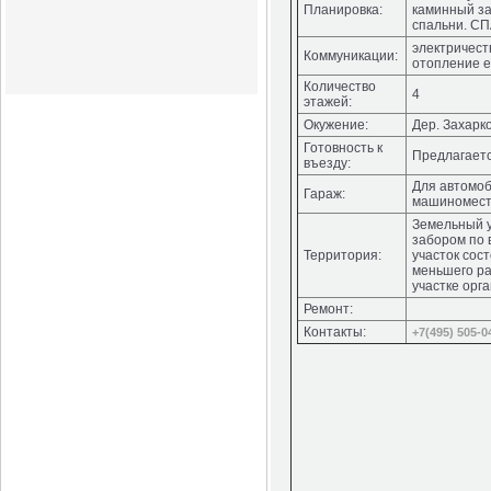
Планировка:
каминный зал
спальни. СП
электричест
Коммуникации:
отопление ес
Количество
4
этажей:
Окужение:
Дер. Захарко
Готовность к
Предлагаетс
въезду:
Для автомоб
Гараж:
машиноместа
Земельный 
забором по 
Территория:
участок сос
меньшего ра
участке орг
Ремонт:
Контакты:
+7(495) 505-0