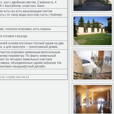
, зал с двойным светом, 2 кабинета, 4
А с бассейном, спортзал, баня.
во есть газ есть канализация септик
ть ( от газа) вода (хол./гор.) есть ( бойлер)
во, поселок огорожен, есть охрана.
я готовое к въезду
илей хозяев построен теплый гараж на два
, а для прислуги – трехэтажный домик.
участок огорожен каменным капитальным
всему периметру. По факту земельный
тоит из четырех земельных участков
змера, объединенных одним забором. На
анизован ландшафтный дизайн.
4-52
+7(926) 524-44-14