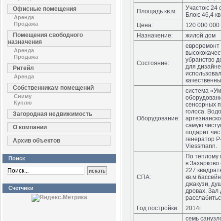
Участок: 24 
Офисные помещения
Площадь кв.м:
Блок: 46,4 кв
Аренда
Продажа
Цена:
120 000 000
Помещения свободного
Назначение:
жилой дом
назначения
евроремонт 
Аренда
высококачес
Продажа
убранство д
Состояние:
для дизайне
Ритейл
использовал
Аренда
качественн
Собственникам помещений
система «Ум
Сниму
оборудовани
Куплю
сенсорных п
голоса. Вод
Загородная недвижимость
Оборудование:
артезианско
самую чисту
О компании
подарит чис
генератор Р
Архив объектов
Viessmann.
По теплому 
Поиск
в Захарково
227 квадрат
СПА:
кв.м бассей
джакузи, ду
Счетчики
дровах. Зал
расслабитьс
Год постройки:
2014г
семь санузл