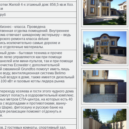
сотки Жилой 4-х этажный дом: 856,5 кв.м Хоз.
.м
 руб
бизнес - класса. Проведена
твенная отделка помещений. Внутреннее
ома отвечает шикарному экстерьеру – ведь
рского ремонта класса deluxe
ись исключительно самые дорогие и
ые отделочные материалы.
ный дом» - бытовая техника и прочее
е легко управляются как при помощи
анелей или мини-пультов, так и при помощи
оочистка Ecowater с дополнительной
й скважиной Grundfos помогут иметь лишь
ю воду, вентиляционная система Belimo
тый воздух в доме, также имеется дизельный
-100 кВт и газовые котлы лидера рынка
переходу хозяева и гости этого чудного дома
 смогут попасть в оздоровительный комплекс.
ных метров СПА-центра, на которых есть 40
на с водопадами и противотоками, ванну-
ш Шарко, фитосауну и русскую баню на
 для релаксации поможет отдохнуть и
я.
ов, 2 гостевых комнаты, спортивный зал,