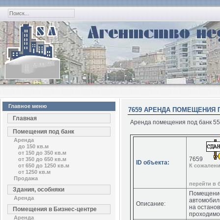
Главное меню
7659 АРЕНДА ПОМЕЩЕНИЯ П
Главная
Аренда помещения под банк 55 
Помещения под банк
Аренда
до 150 кв.м
от 150 до 350 кв.м
7659
от 350 до 650 кв.м
ID объекта:
от 650 до 1250 кв.м
К сожалени
от 1250 кв.м
Продажа
перейти в 
Здания, особняки
Помещение
Аренда
автомобил
Описание:
на остано
Помещения в Бизнес-центре
проходимо
Аренда