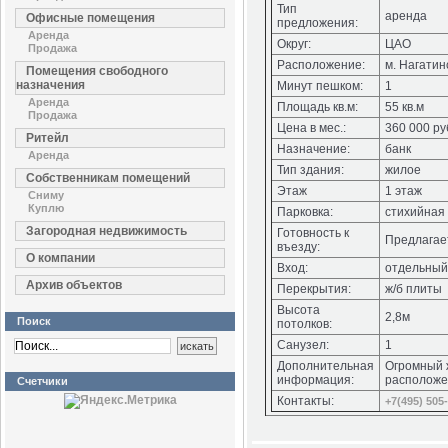
Тип
аренда
Офисные помещения
предложения:
Аренда
Округ:
ЦАО
Продажа
Расположение:
м. Нагатин
Помещения свободного
назначения
Минут пешком:
1
Аренда
Площадь кв.м:
55 кв.м
Продажа
Цена в мес.:
360 000 ру
Ритейл
Назначение:
банк
Аренда
Тип здания:
жилое
Собственникам помещений
Этаж
1 этаж
Сниму
Куплю
Парковка:
стихийная
Загородная недвижимость
Готовность к
Предлагает
въезду:
О компании
Вход:
отдельный
Архив объектов
Перекрытия:
ж/б плиты
Высота
2,8м
Поиск
потолков:
Санузел:
1
Дополнительная
Огромный 
информация:
расположе
Счетчики
Контакты:
+7(495) 505