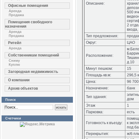
Описание:
храни
Офисные помещения
депоз
Аренда
500 яч
Продажа
видео
серти
Помещения свободного
2 отд
назначения
входа,
Аренда
Продажа
Тип предложения:
прода
Округ:
ЦАО
Ритейл
Аренда
м.Бело
Баррик
Собственникам помещений
Расположение:
Тишинс
Сниму
д.10
Куплю
Минут пешком:
15
Загородная недвижимость
Площадь кв.м:
296,5 
О компании
Цена:
96 700
Назначение:
банк
Архив объектов
элитн
Тип здания:
дом
Поиск
Этаж
1
Парковка:
есть
Счетчики
помещ
Готовность к въезду:
к эксп
под ба
Перекрытия:
ж/б пл