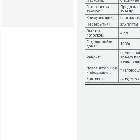
Парковка:
стихийная
Готовность к
Предлагает
въезду:
въезду.
Коммуникации:
центральн
Перекрытия:
ж/б плиты
Высота
4,5м
потолков:
Год постройки
1938г.
дома:
помещение
Ремонт:
аренду по
качествен
Дополнительная
"Налогооб
информация:
Контакты:
(495) 505-