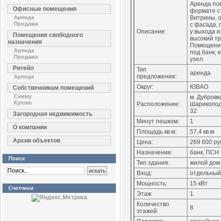
Аренда по
Офисные помещения
формате с
Аренда
Витрины, 
Продажа
с фасада, 
Описание:
у выхода и
Помещения свободного
высокий т
назначения
Помещение
Аренда
под банк, 
Продажа
узел.
Ритейл
Тип
аренда
предложения:
Аренда
Округ:
ЮВАО
Собственникам помещений
Сниму
м. Дубровк
Куплю
Расположение:
Шарикопод
32
Загородная недвижимость
Минут пешком:
1
О компании
Площадь кв.м:
57,4 кв.м
Архив объектов
Цена:
269 600 ру
Назначение:
банк, ПСН
Поиск
Тип здания:
жилой дом
Вход:
отдельный
Мощность:
15 кВт
Счетчики
Этаж
1
Количество
8
этажей: