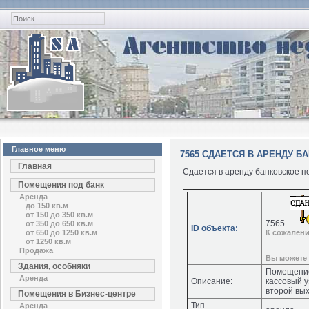
Главное меню
7565 СДАЕТСЯ В АРЕНДУ Б
Главная
Сдается в аренду банковское п
Помещения под банк
Аренда
до 150 кв.м
от 150 до 350 кв.м
7565
от 350 до 650 кв.м
ID объекта:
от 650 до 1250 кв.м
К сожалени
от 1250 кв.м
Продажа
Вы можете 
Здания, особняки
Помещение
Аренда
Описание:
кассовый у
второй вых
Помещения в Бизнес-центре
Тип
Аренда