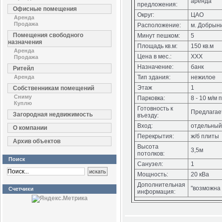
аренда
предложения:
Офисные помещения
Округ:
ЦАО
Аренда
Продажа
Расположение:
м. Добрын
Помещения свободного
Минут пешком:
5
назначения
Площадь кв.м:
150 кв.м
Аренда
Цена в мес.:
ХХХ
Продажа
Назначение:
банк
Ритейл
Аренда
Тип здания:
нежилое
Этаж
1
Собственникам помещений
Сниму
Парковка:
8 - 10 м/м
Куплю
Готовность к
Предлагает
Загородная недвижимость
въезду:
Вход:
отдельный
О компании
Перекрытия:
ж/б плиты
Архив объектов
Высота
3,5м
потолков:
Поиск
Санузел:
1
Мощность:
20 кВа
Дополнительная
"возможна 
Счетчики
информация: