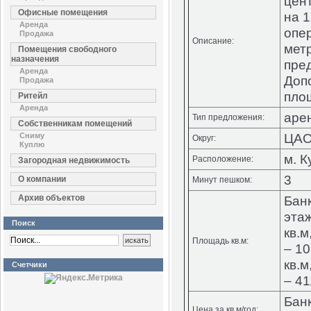
цент
Офисные помещения
на 1
Аренда
опе
Продажа
Описание:
мет
Помещения свободного
назначения
пред
Аренда
Доп
Продажа
пло
Ритейл
Аренда
аре
Тип предложения:
Собственникам помещений
ЦА
Сниму
Округ:
Куплю
м. К
Расположение:
Загородная недвижимость
3
О компании
Минут пешком:
Архив объектов
Банк
этаж
Поиск
кв.м
Площадь кв.м:
– 10
кв.м
Счетчики
– 41
Бан
Цена за кв.м/год: