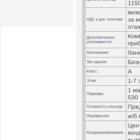
1150
вкл
за 
НДС и доп. платежи:
этаж
Ком
Дополнительно
оплачивается:
при
бан
Назначение:
Биз
Тип здания:
А
Класс:
1-7 
Этаж
1 ма
Парковка:
530
Пред
Готовность к въезду:
ж/б
Перекрытия:
Цен
кон
Кондиционирование:
выт