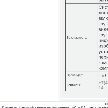
Сис
дос
вкл
кру
вид
кру
Безопасность:
циф
изо
уст
пер
ком
ком
ТЕЛ
Провайдер:
+7(4
Контакты:
14
П
Контент интернет-сайта Агентства недвижимости СтроЙАрт носит искл