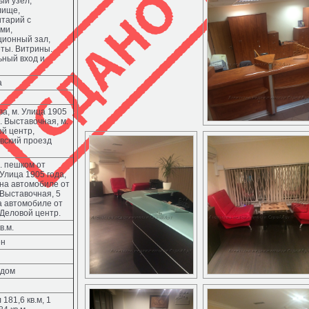
ый узел,
лище,
тарий с
ми,
ционный зал,
ты. Витрины.
ный вход и
а
ква, м. Улица 1905
м. Выставочная, м.
й центр,
вский проезд
. пешком от
Улица 1905 года,
 на автомобиле от
Выставочная, 5
а автомобиле от
Деловой центр.
в.м.
ен
 дом
 181,6 кв.м, 1