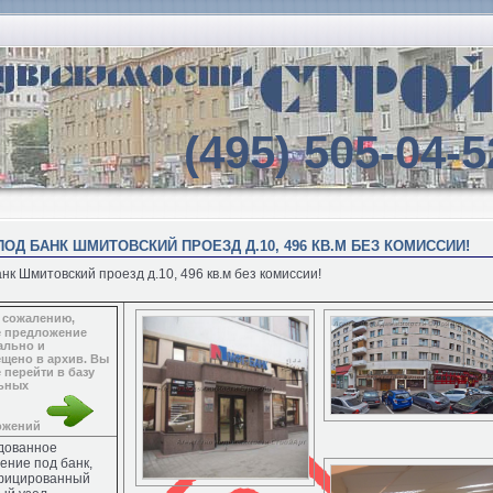
(495) 505-04-5
ОД БАНК ШМИТОВСКИЙ ПРОЕЗД Д.10, 496 КВ.М БЕЗ КОМИССИИ!
к Шмитовский проезд д.10, 496 кв.м без комиссии!
 сожалению,
е предложение
ально и
щено в архив. Вы
 перейти в базу
ьных
ожений
дованное
ние под банк,
фицированный