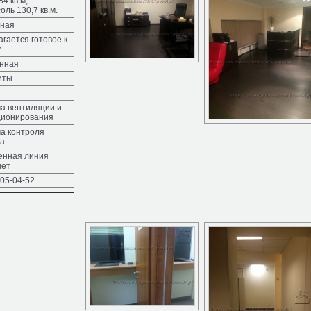
84 кв.м,
оль 130,7 кв.м.
йная
гается готовое к
у
нная
иты
а вентиляции и
ционирования
а контроля
па
енная линия
нет
505-04-52