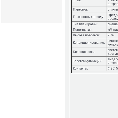
Этаж
этаж 1
антрес
Парковка:
стихи
Предла
Готовность к въезду:
въезд
Тип планировки:
смеша
Перекрытия:
ж/б пл
Высота потолков:
2,7м
систем
Кондиционирование:
конди
систем
Безопасность:
досту
выдел
Телекоммуникации:
интер
Контакты:
(495) 