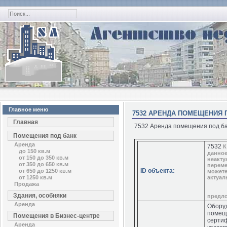
Главное меню
7532 АРЕНДА ПОМЕЩЕНИЯ П
Главная
7532 Аренда помещения под бан
Помещения под банк
Аренда
7532
К
до 150 кв.м
данно
от 150 до 350 кв.м
неакту
от 350 до 650 кв.м
переме
ID объекта:
от 650 до 1250 кв.м
можете
от 1250 кв.м
актуал
Продажа
Здания, особняки
предл
Аренда
Обору
помеще
Помещения в Бизнес-центре
серти
Аренда