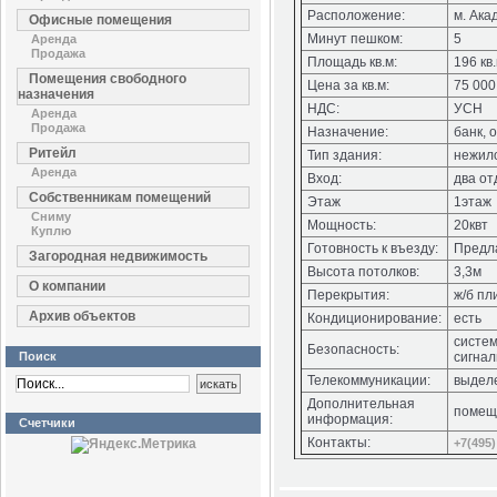
Расположение:
м. Ака
Офисные помещения
Минут пешком:
5
Аренда
Продажа
Площадь кв.м:
196 кв
Помещения свободного
Цена за кв.м:
75 000
назначения
НДС:
УСН
Аренда
Продажа
Назначение:
банк, 
Ритейл
Тип здания:
нежил
Аренда
Вход:
два от
Собственникам помещений
Этаж
1этаж
Сниму
Мощность:
20квт
Куплю
Готовность к въезду:
Предла
Загородная недвижимость
Высота потолков:
3,3м
О компании
Перекрытия:
ж/б пл
Архив объектов
Кондиционирование:
есть
систем
Безопасность:
Поиск
сигна
Телекоммуникации:
выдел
Дополнительная
помещ
информация:
Счетчики
Контакты:
+7(495)