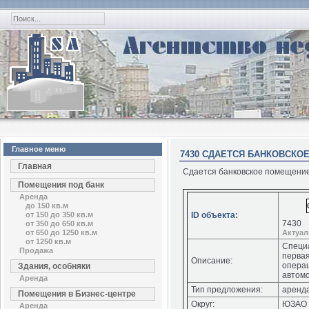
Главное меню
7430 СДАЕТСЯ БАНКОВСКО
Главная
Сдается банковское помещение 
Помещения под банк
Аренда
до 150 кв.м
от 150 до 350 кв.м
ID объекта:
7430
от 350 до 650 кв.м
от 650 до 1250 кв.м
Актуа
от 1250 кв.м
Специ
Продажа
первая
Описание:
опера
Здания, особняки
автом
Аренда
Тип предложения:
аренд
Помещения в Бизнес-центре
Округ:
ЮЗАО
Аренда