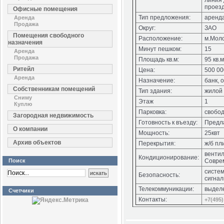
линия 
проезд
Офисные помещения
Тип предложения:
аренд
Аренда
Продажа
Округ:
ЗАО
Помещения свободного
Расположение:
м.Мол
назначения
Минут пешком:
15
Аренда
Продажа
Площадь кв.м:
95 кв.м
Ритейл
Цена:
500 00
Аренда
Назначение:
банк, 
Собственникам помещений
Тип здания:
жилой
Сниму
Этаж
1
Куплю
Парковка:
свобо
Загородная недвижимость
Готовность к въезду:
Предла
О компании
Мощность:
25квт
Архив объектов
Перекрытия:
ж/б пл
вентил
Кондиционирование:
Поиск
Совре
систем
Безопасность:
сигна
Телекоммуникации:
выдел
Счетчики
Контакты:
+7(495)