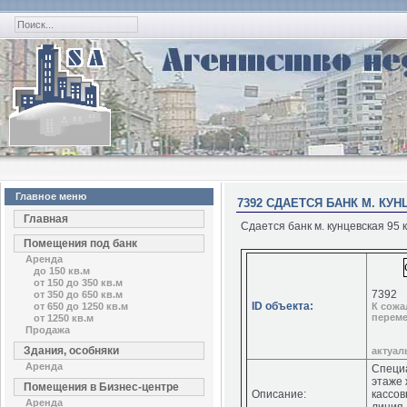
Главное меню
7392 СДАЕТСЯ БАНК М. КУН
Главная
Сдается банк м. кунцевская 95 к
Помещения под банк
Аренда
до 150 кв.м
от 150 до 350 кв.м
7392
от 350 до 650 кв.м
ID объекта:
от 650 до 1250 кв.м
К сожа
переме
от 1250 кв.м
Продажа
Здания, особняки
актуа
Аренда
Специа
этаже 
Помещения в Бизнес-центре
Описание:
кассов
Аренда