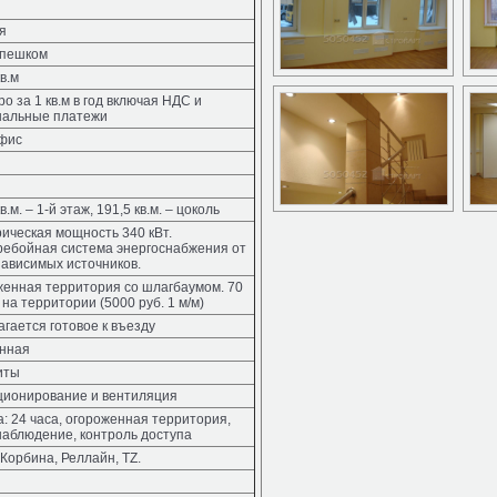
я
 пешком
кв.м
ро за 1 кв.м в год включая НДС и
нальные платежи
офис
в.м. – 1-й этаж, 191,5 кв.м. – цоколь
ическая мощность 340 кВт.
ребойная система энергоснабжения от
зависимых источников.
енная территория со шлагбаумом. 70
 на территории (5000 руб. 1 м/м)
гается готовое к въезду
нная
иты
ционирование и вентиляция
: 24 часа, огороженная территория,
аблюдение, контроль доступа
Корбина, Реллайн, TZ.