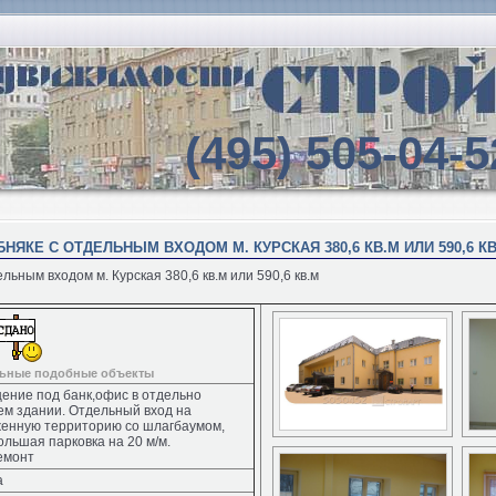
(495) 505-04-5
НЯКЕ С ОТДЕЛЬНЫМ ВХОДОМ М. КУРСКАЯ 380,6 КВ.М ИЛИ 590,6 К
льным входом м. Курская 380,6 кв.м или 590,6 кв.м
льные подобные объекты
ние под банк,офис в отдельно
м здании. Отдельный вход на
женную территорию со шлагбаумом,
ольшая парковка на 20 м/м.
емонт
а