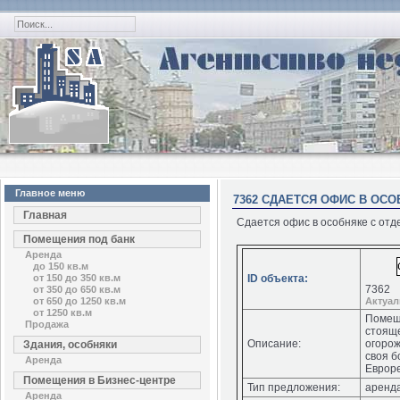
Главное меню
7362 СДАЕТСЯ ОФИС В ОСОБ
Главная
Сдается офис в особняке с отде
Помещения под банк
Аренда
до 150 кв.м
от 150 до 350 кв.м
ID объекта:
7362
от 350 до 650 кв.м
от 650 до 1250 кв.м
Актуа
от 1250 кв.м
Помеще
Продажа
стояще
Описание:
огоро
Здания, особняки
своя б
Аренда
Еврор
Помещения в Бизнес-центре
Тип предложения:
аренд
Аренда