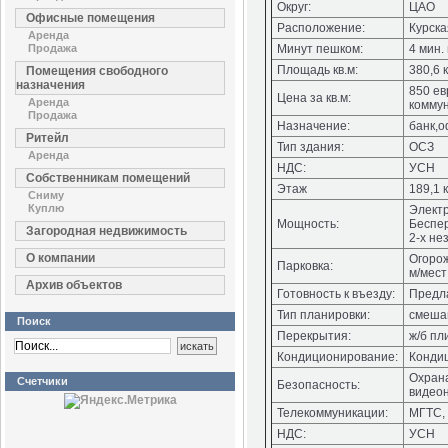
Округ:
ЦАО
Офисные помещения
Расположение:
Курска
Аренда
Продажа
Минут пешком:
4 мин.
Площадь кв.м:
380,6 
Помещения свободного
назначения
850 ев
Цена за кв.м:
Аренда
комму
Продажа
Назначение:
банк,
Ритейл
Тип здания:
ОСЗ
Аренда
НДС:
УСН
Собственникам помещений
Этаж
189,1 к
Сниму
Куплю
Электр
Мощность:
Беспе
Загородная недвижимость
2-х не
О компании
Огорож
Парковка:
м/мест
Архив объектов
Готовность к въезду:
Предла
Тип планировки:
смеша
Поиск
Перекрытия:
ж/б пл
Кондиционирование:
Конди
Охрана
Счетчики
Безопасность:
видеон
Телекоммуникации:
МГТС, 
НДС:
УСН