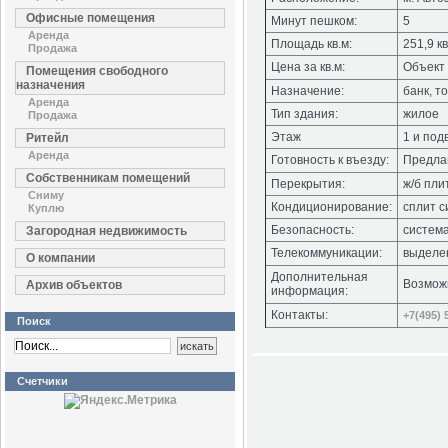
Офисные помещения
Минут пешком:
5
Аренда
Площадь кв.м:
251,9 кв
Продажа
Цена за кв.м:
Объект 
Помещения свободного
назначения
Назначение:
банк, т
Аренда
Тип здания:
жилое
Продажа
Этаж
1 и под
Ритейл
Аренда
Готовность к въезду:
Предлаг
Собственникам помещений
Перекрытия:
ж/б пли
Сниму
Кондиционирование:
сплит 
Куплю
Безопасность:
система
Загородная недвижимость
Телекоммуникации:
выделе
О компании
Дополнительная
Возмож
Архив объектов
информация:
Контакты:
+7(495) 
Поиск
Счетчики