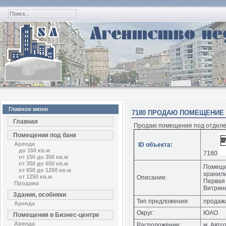
Главное меню
7180 ПРОДАЮ ПОМЕЩЕНИЕ 
Главная
Продаю помещение под отделе
Помещения под банк
Аренда
ID объекта:
до 150 кв.м
7180
от 150 до 350 кв.м
от 350 до 650 кв.м
Помеще
от 650 до 1250 кв.м
хранили
от 1250 кв.м
Описание:
Первая 
Продажа
Витрин
Здания, особняки
Тип предложения:
продаж
Аренда
Округ:
ЮАО
Помещения в Бизнес-центре
Аренда
Расположение:
м. Авто