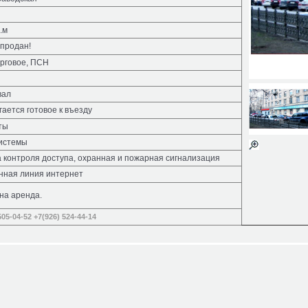
.м
продан!
орговое, ПСН
вал
ается готовое к въезду
ты
системы
 контроля доступа, охранная и пожарная сигнализация
нная линия интернет
на аренда.
505-04-52
+7(926) 524-44-14