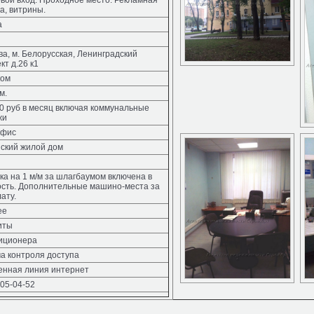
ой вход. Проходное место. Рекламная
а, витрины.
а
ква, м. Белорусская, Ленинградский
кт д.26 к1
ком
м.
0 руб в месяц включая коммунальные
жи
офис
ский жилой дом
ка на 1 м/м за шлагбаумом включена в
ость. Дополнительные машино-места за
лату.
ее
иты
диционера
а контроля доступа
енная линия интернет
505-04-52