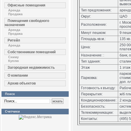
Шлюзов
вывеск
Офисные помещения
Тип предложения:
аренд
Аренда
Продажа
Округ:
ЦАО
Помещения свободного
г. Мос
Расположение:
назначения
проспе
Аренда
Минут пешком:
9 пеш
Продажа
Площадь кв.м.:
135 кв.
Ритейл
250 00
Аренда
Цена:
плате
Собственникам помещений
Назначение: :
банк, 
Сниму
Куплю
Тип здания:
сталин
Загородная недвижимость
Этаж
1 этаж
парков
О компании
Парковка:
стоим
доп. п
Архив объектов
Готовность к въезду:
Рабоч
Поиск
Перекрытия:
ж/б пл
Кондиционирование:
2 кон
Безопасность:
систем
Счетчики
Телекоммуникации:
выдел
Контакты:
(495) 