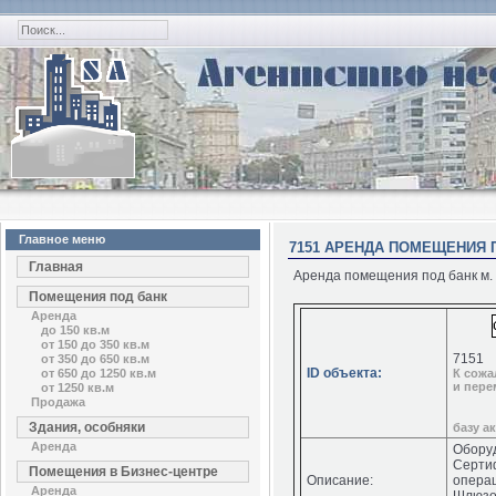
Главное меню
7151 АРЕНДА ПОМЕЩЕНИЯ П
Главная
Аренда помещения под банк м. Б
Помещения под банк
Аренда
до 150 кв.м
от 150 до 350 кв.м
7151
от 350 до 650 кв.м
ID объекта:
от 650 до 1250 кв.м
К сожа
и пере
от 1250 кв.м
Продажа
Здания, особняки
базу а
Аренда
Обору
Серти
Помещения в Бизнес-центре
Описание:
операц
Аренда