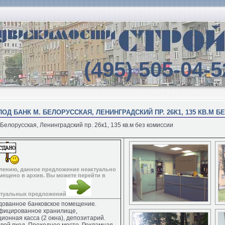
(495) 505-04-5
ОД БАНК М. БЕЛОРУССКАЯ, ЛЕНИНГРАДСКИЙ ПР. 26К1, 135 КВ.М Б
елорусская, Ленинградский пр. 26к1, 135 кв.м без комиссии
лению, данное предложение неактуально
мещено в архив. Вы можете перейти в
ктуальных предложений
дованное банковское помещение.
фицированное хранилище,
ионная касса (2 окна), депозитарий.