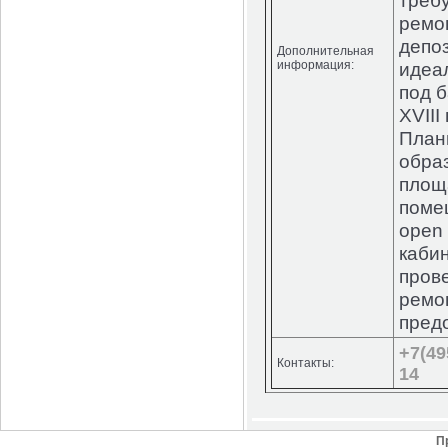
треб
ремо
депоз
Дополнительная
информация:
идеа
под 
XVIII
План
образ
площ
поме
open 
каби
пров
ремо
пред
+7(49
Контакты:
14
П