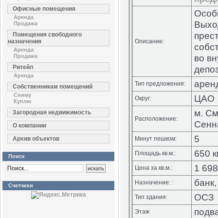
Офисные помещения
Особн
Аренда
Выхо
Продажа
прес
Помещения свободного
назначения
Описание:
собс
Аренда
во в
Продажа
Ритейл
депо
Аренда
арен
Тип предложения:
Собственникам помещений
Сниму
ЦАО
Округ:
Куплю
м. С
Загородная недвижимость
Расположение:
Сенн
О компании
5
Архив объектов
Минут пешком:
650 к
Площадь кв.м.:
Поиск
1 698
Цена за кв.м.:
банк
Назначение: :
Счетчики
ОСЗ
Тип здания:
подва
Этаж