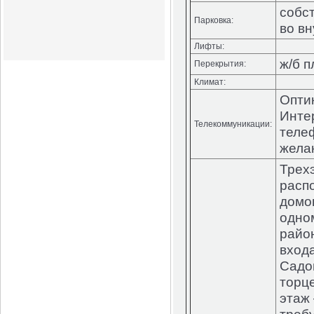
собс
Парковка:
во в
Лифты:
ж/б 
Перекрытия:
Климат:
Оптик
Интер
Телекоммуникации:
теле
жела
Трех
расп
домо
одно
райо
входа
Садов
торце
этаж