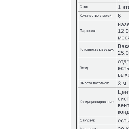
1 э
Этаж
6
Количество этажей:
наз
12 0
Парковка:
мес
Вак
Готовность к въезду:
25.0
отд
ест
Вход:
вых
3 м
Высота потолков:
Цен
сис
Кондиционирование:
вен
кон
ест
Санузел: