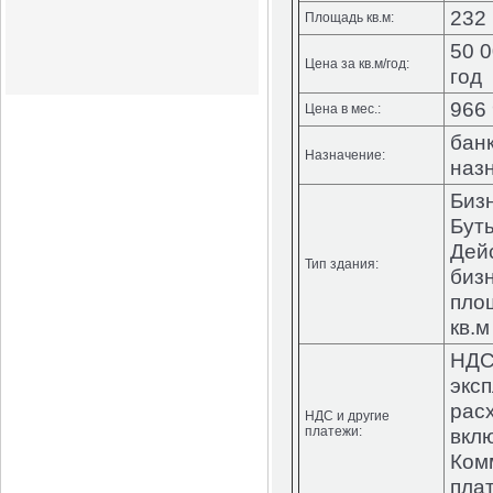
232 
Площадь кв.м:
50 0
Цена за кв.м/год:
год
966 
Цена в мес.:
бан
Назначение:
наз
Биз
Буты
Дей
Тип здания:
биз
пло
кв.м
НДС
экс
рас
НДС и другие
платежи:
вкл
Ком
пла