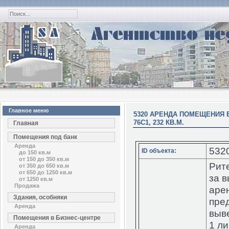
Главное меню
5320 АРЕНДА ПОМЕЩЕНИЯ Б
76С1, 232 КВ.М.
Главная
Помещения под банк
Аренда
532
ID объекта:
до 150 кв.м
от 150 до 350 кв.м
Рит
от 350 до 650 кв.м
от 650 до 1250 кв.м
за 
от 1250 кв.м
Продажа
арен
Здания, особняки
пре
Аренда
выв
Помещения в Бизнес-центре
1 л
Аренда