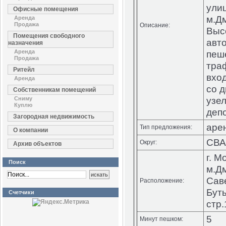
улиц
Офисные помещения
м.Д
Аренда
Продажа
Описание:
Выс
Помещения свободного
авт
назначения
Аренда
пеш
Продажа
тра
Ритейл
вход
Аренда
со 
Собственникам помещений
узел
Сниму
Куплю
деп
Загородная недвижимость
аре
Тип предложения:
О компании
СВ
Округ:
Архив объектов
г. М
Поиск
м.Дм
Сав
Расположение:
Буты
Счетчики
стр.
5
Минут пешком: