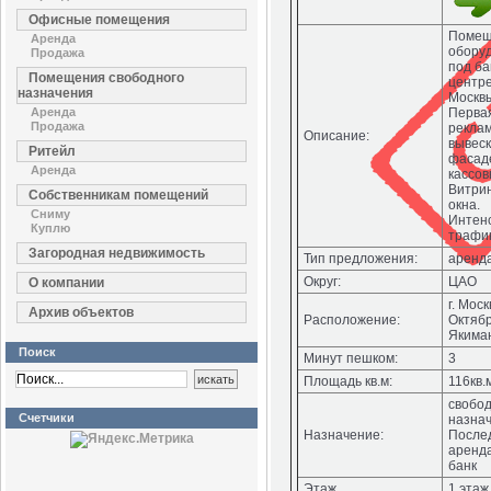
Офисные помещения
Помещ
Аренда
обору
Продажа
под ба
Помещения свободного
центр
назначения
Москв
Аренда
Первая
Продажа
рекла
Описание:
вывеск
Ритейл
фасаде
Аренда
кассов
Витри
Собственникам помещений
окна.
Сниму
Интен
Куплю
трафик
Загородная недвижимость
Тип предложения:
аренд
Округ:
ЦАО
О компании
г. Моск
Архив объектов
Расположение:
Октябр
Якима
Поиск
Минут пешком:
3
Площадь кв.м:
116кв.
свобо
Счетчики
назнач
Назначение:
После
аренд
банк
Этаж
1 этаж