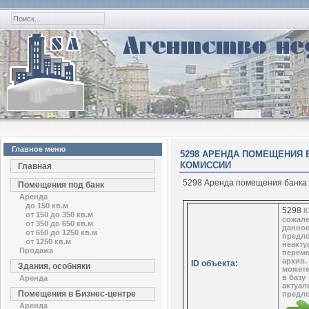
Главное меню
5298 АРЕНДА ПОМЕЩЕНИЯ БА
КОМИССИИ
Главная
5298 Аренда помещения банка м.
Помещения под банк
Аренда
до 150 кв.м
5298
К
от 150 до 350 кв.м
сожал
от 350 до 650 кв.м
данно
от 650 до 1250 кв.м
предл
от 1250 кв.м
неакту
Продажа
перем
архив.
ID объекта:
Здания, особняки
можете
в базу
Аренда
актуал
Помещения в Бизнес-центре
предл
Аренда