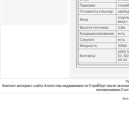
Парковка:
стихи
Готовность к въезду:
свобо
отдел
Вход:
вход с
Высота потолков:
3,8м
Кондиционирование:
есть
Санузел:
есть
Мощность:
30Квт
(495) 
Контакты:
52, (92
44-14
П
Контент интернет-сайта Агентства недвижимости СтроЙАрт носит искл
положениями Стат
Веб-