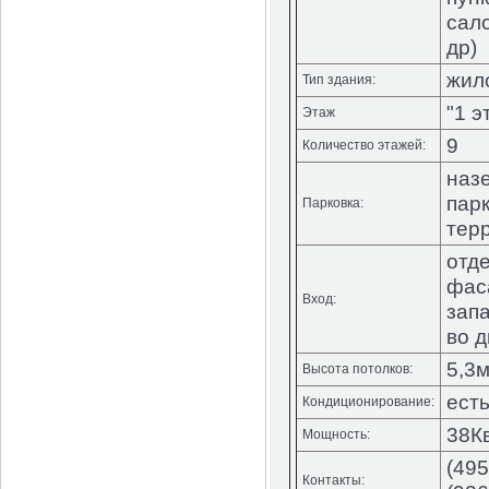
сало
др)
жил
Тип здания:
"1 э
Этаж
9
Количество этажей:
наз
парк
Парковка:
тер
отд
фас
Вход:
зап
во 
5,3
Высота потолков:
ест
Кондиционирование:
38К
Мощность:
(495
Контакты: