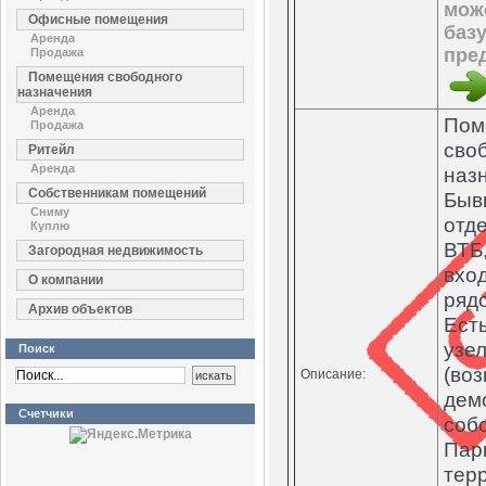
мож
Офисные помещения
баз
Аренда
пре
Продажа
Помещения свободного
назначения
Аренда
Пом
Продажа
сво
Ритейл
Аренда
наз
Собственникам помещений
Быв
Сниму
отд
Куплю
ВТБ
Загородная недвижимость
вход
О компании
рядо
Архив объектов
Ест
узе
Поиск
(во
Описание:
дем
Счетчики
соб
Пар
тер