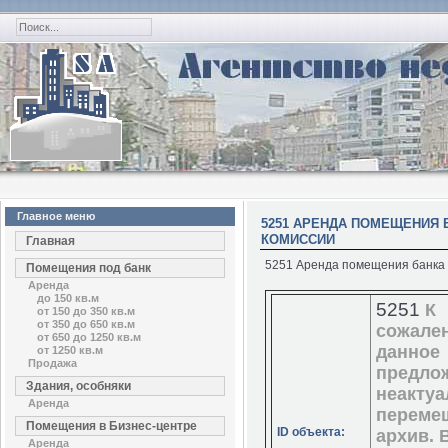
Главное меню
5251 АРЕНДА ПОМЕЩЕНИЯ Б
КОМИССИИ
Главная
5251 Аренда помещения банка м.
Помещения под банк
Аренда
до 150 кв.м
5251
К
от 150 до 350 кв.м
от 350 до 650 кв.м
сожале
от 650 до 1250 кв.м
данное
от 1250 кв.м
Продажа
предло
Здания, особняки
неактуа
Аренда
переме
Помещения в Бизнес-центре
ID объекта:
архив. 
Аренда