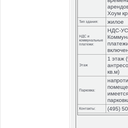
времен
арендов
Хоум кр
жилое
Тип здания:
НДС-УС
Коммун
НДС и
коммунальные
платеж
платежи:
включе
1 этаж (
антресо
Этаж
кв.м)
напрот
помеще
Парковка:
имеетс
парковк
(495) 5
Контакты: