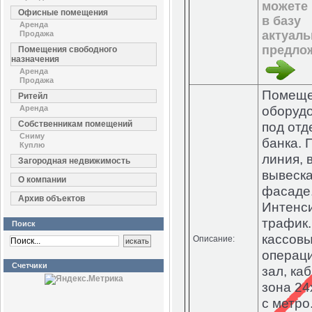
можете 
Офисные помещения
в базу
Аренда
актуал
Продажа
предло
Помещения свободного
назначения
Аренда
Продажа
Помеще
Ритейл
оборуд
Аренда
Собственникам помещений
под отд
Сниму
банка. 
Куплю
линия, 
Загородная недвижимость
вывеска
О компании
фасаде
Архив объектов
Интенс
трафик.
Поиск
кассовы
Описание:
операц
Счетчики
зал, ка
зона 24
с метро