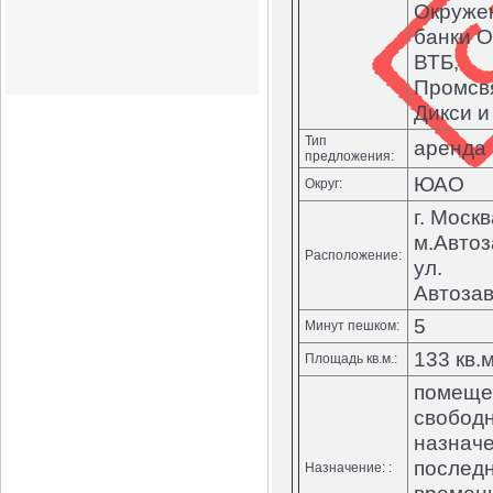
Окруже
банки О
ВТБ,
Промсвя
Дикси и
Тип
аренда
предложения:
ЮАО
Округ:
г. Москв
м.Автоз
Расположение:
ул.
Автозав
5
Минут пешком:
133 кв.м
Площадь кв.м.:
помеще
свобод
назначе
послед
Назначение: :