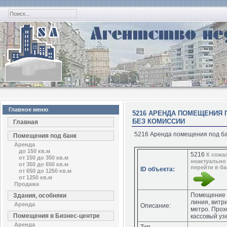
Главное меню
5216 АРЕНДА ПОМЕЩЕНИЯ П
БЕЗ КОМИССИИ
Главная
5216 Аренда помещения под бан
Помещения под банк
Аренда
до 150 кв.м
5216
К сожа
от 150 до 350 кв.м
неактуально
от 350 до 650 кв.м
перейти в б
ID объекта:
от 650 до 1250 кв.м
от 1250 кв.м
Продажа
Помещение 
Здания, особняки
линия, витр
Аренда
Описание:
метро. Прох
Помещения в Бизнес-центре
кассовый уз
Аренда