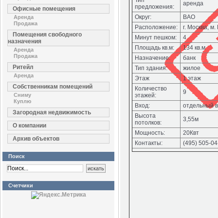
Тип
аренда
предложения:
Офисные помещения
Округ:
ВАО
Аренда
Продажа
Расположение:
г. Москва, 
Помещения свободного
Минут пешком:
4
назначения
Площадь кв.м:
134 кв.м
Аренда
Продажа
Назначение:
банк
Ритейл
Тип здания:
жилое
Аренда
Этаж
1 этаж
Собственникам помещений
Количество
9
Сниму
этажей:
Куплю
Вход:
отдельный в
Загородная недвижимость
Высота
3,55м
потолков:
О компании
Мощность:
20Квт
Архив объектов
Контакты:
(495) 505-04
Поиск
Счетчики