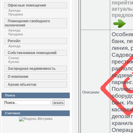
перейти
Офисные помещения
актуал
Аренда
предло
Продажа
Помещения свободного
назначения
Аренда
Особняк
Продажа
банк, п
Ритейл
Аренда
линия, 
Собственникам помещений
Садовое
Сниму
прести
Куплю
распол
Загородная недвижимость
подзем
О компании
паркинг.
Архив объектов
Полнос
Описание:
оборуд
Поиск
банк. И
кассовы
Счетчики
депозит
хранил
Операц