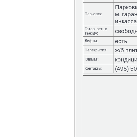
Парковк
м. гара
Парковка:
инкасса
Готовность к
свобод
въезду:
есть
Лифты:
ж/б пли
Перекрытия:
кондиц
Климат:
(495) 5
Контакты: