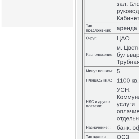
зал. Бл
руковод
Кабине
Тип
аренда
предложения:
ЦАО
Округ:
м. Цвет
бульвар
Расположение:
Трубная
5
Минут пешком:
1100 кв.
Площадь кв.м.:
УСН.
Коммун
НДС и другие
услуги
платежи:
оплачи
отдельн
банк, о
Назначение: :
ОСЗ
Тип здания: