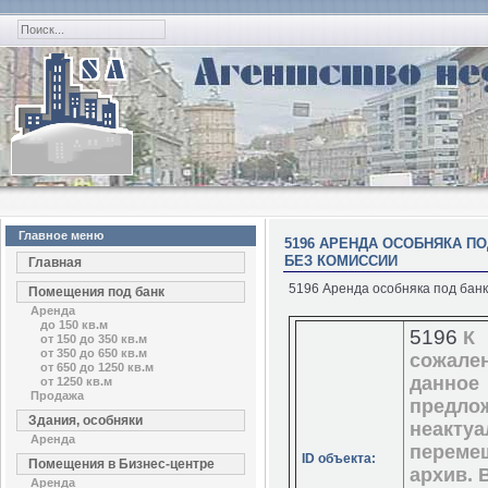
Главное меню
5196 АРЕНДА ОСОБНЯКА ПОД
БЕЗ КОМИССИИ
Главная
5196 Аренда особняка под банк 
Помещения под банк
Аренда
до 150 кв.м
5196
К
от 150 до 350 кв.м
от 350 до 650 кв.м
сожале
от 650 до 1250 кв.м
данное
от 1250 кв.м
Продажа
предло
Здания, особняки
неактуа
Аренда
переме
ID объекта:
Помещения в Бизнес-центре
архив. 
Аренда