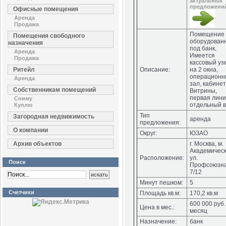
актуальных
предложени
Офисные помещения
Аренда
Продажа
Помещение
Помещения свободного
оборудован
назначения
под банк,
Аренда
Имеется
Продажа
кассовый уз
Ритейл
Описание:
на 2 окна,
операционн
Аренда
зал, кабинет
Собственникам помещений
Витрины,
первая лини
Сниму
отдельный в
Куплю
Тип
Загородная недвижимость
аренда
предложения:
О компании
Округ:
ЮЗАО
Архив объектов
г. Москва, м.
Академическ
Расположение:
ул.
Поиск
Профсоюзн
7/12
Минут пешком:
5
Счетчики
Площадь кв.м:
170,2 кв.м
600 000 руб.
Цена в мес.:
месяц
Назначение:
банк