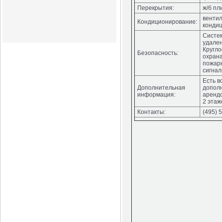
Перекрытия:
ж/б пл
вентил
Кондиционирование:
конди
Систе
удален
Кругло
Безопасность:
охрана
пожар
сигнал
Есть в
Дополнительная
допол
информация:
арендо
2 этаж
Контакты:
(495) 