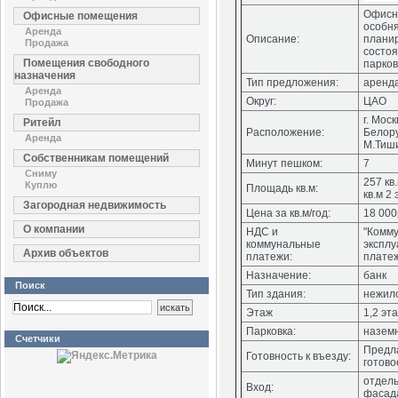
Офисн
Офисные помещения
особн
Аренда
Описание:
планир
Продажа
состо
Помещения свободного
парков
назначения
Тип предложения:
аренд
Аренда
Округ:
ЦАО
Продажа
г. Моск
Ритейл
Расположение:
Белору
Аренда
М.Тиши
Собственникам помещений
Минут пешком:
7
Сниму
257 кв
Куплю
Площадь кв.м:
кв.м 2
Загородная недвижимость
Цена за кв.м/год:
18 000
О компании
НДС и
"Комм
коммунальные
экспл
Архив объектов
платежи:
плате
Назначение:
банк
Поиск
Тип здания:
нежил
Этаж
1,2 эт
Парковка:
назем
Счетчики
Предл
Готовность к въезду:
готово
отдель
Вход:
фасад