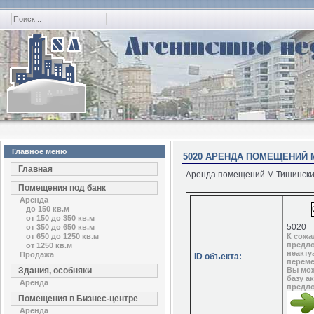
Главное меню
5020 АРЕНДА ПОМЕЩЕНИЙ 
Главная
Аренда помещений М.Тишинский
Помещения под банк
Аренда
до 150 кв.м
от 150 до 350 кв.м
5020
от 350 до 650 кв.м
от 650 до 1250 кв.м
К сожа
предл
от 1250 кв.м
неакту
Продажа
ID объекта:
переме
Здания, особняки
Вы мож
базу а
Аренда
предл
Помещения в Бизнес-центре
Аренда