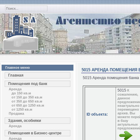
Главное меню
5015 АРЕНДА ПОМЕЩЕНИЯ Б
Главная
5015 Аренда помещения банка 5
Помещения под банк
Аренда
5015
К
до 150 кв.м
сожалению,
от 150 до 350 кв.м
данное
от 350 до 650 кв.м
предложени
от 650 до 1250 кв.м
неактуально
от 1250 кв.м
перемещено
архив. Вы
Продажа
ID объекта:
можете пере
Здания, особняки
в базу
актуальных
Аренда
предложени
Помещения в Бизнес-центре
Аренда