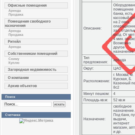
Оборудован
Офисные помещения
помещение
Аренда
банка, есть
Продажа
кассовый уз
Помещения свободного
на 2 окна,
назначения
операционн
Описание:
зал, отдель
Аренда
вход. От ме
Продажа
4 мин. пешк
Ритейл
Возможно
Аренда
другое
назначение.
Собственникам помещений
Тип
Сниму
аренда
предложения:
Куплю
Округ:
ЦАО
Загородная недвижимость
г. Москва, м.
О компании
Курская, Б.
Расположение:
Казенный пе
Архив объектов
8с2
Минут пешком:
4
Поиск
Площадь кв.м:
52 кв.м
свободное
назначение.
Под банк, пу
Счетчики
Назначение:
выдачи,
интернет
магазин, ап
и др.