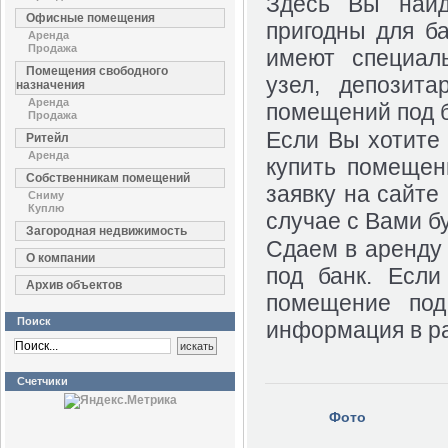
Здесь Вы найд
Офисные помещения
пригодны для б
Аренда
Продажа
имеют специаль
Помещения свободного
узел, депозит
назначения
Аренда
помещений под б
Продажа
Если Вы хотите
Ритейл
Аренда
купить помещен
Собственникам помещений
заявку на сайте
Сниму
Куплю
случае с Вами б
Загородная недвижимость
Сдаем в аренду
О компании
под банк. Если
Архив объектов
помещение под
Поиск
информация в р
Счетчики
Фото