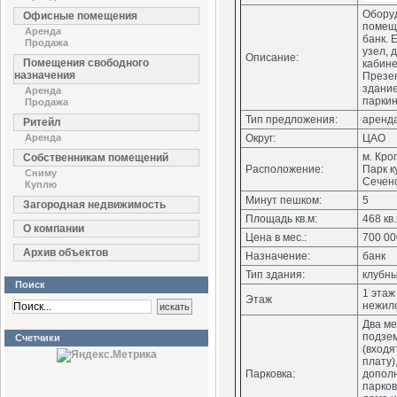
Обору
Офисные помещения
помещ
Аренда
банк. 
Продажа
узел, 
Описание:
Помещения свободного
кабине
назначения
Презе
здани
Аренда
паркин
Продажа
Тип предложения:
аренд
Ритейл
Аренда
Округ:
ЦАО
м. Кро
Собственникам помещений
Расположение:
Парк к
Сниму
Сечено
Куплю
Минут пешком:
5
Загородная недвижимость
Площадь кв.м:
468 кв
О компании
Цена в мес.:
700 00
Архив объектов
Назначение:
банк
Тип здания:
клубн
Поиск
1 этаж
Этаж
нежил
Два ме
подзе
Счетчики
(входя
плату)
Парковка:
допол
парков