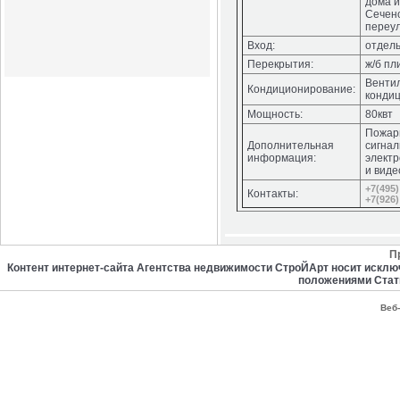
дома и
Сечен
переул
Вход:
отдел
Перекрытия:
ж/б пл
Венти
Кондиционирование:
конди
Мощность:
80квт
Пожар
Дополнительная
сигнал
информация:
электр
и вид
+7(495)
Контакты:
+7(926)
П
Контент интернет-сайта Агентства недвижимости СтроЙАрт носит искл
положениями Стат
Веб-