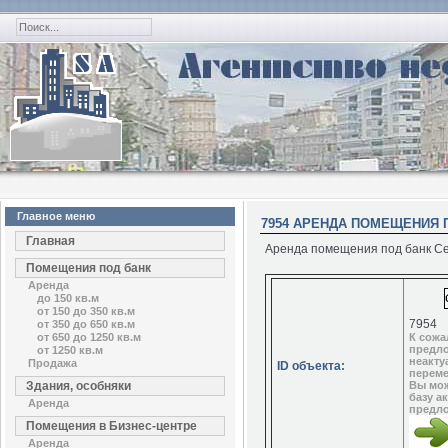
Главное меню
7954 АРЕНДА ПОМЕЩЕНИЯ П
Главная
Аренда помещения под банк Сеч
Помещения под банк
Аренда
до 150 кв.м
от 150 до 350 кв.м
7954
от 350 до 650 кв.м
от 650 до 1250 кв.м
К сожа
предл
от 1250 кв.м
неакту
Продажа
ID объекта:
переме
Здания, особняки
Вы мож
базу а
Аренда
предл
Помещения в Бизнес-центре
Аренда