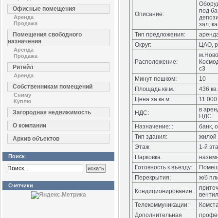
Обору
Офисные помещения
под ба
Описание:
Аренда
депоз
Продажа
зал, к
Помещения свободного
Тип предложения:
аренд
назначения
Округ:
ЦАО, р
Аренда
м.Ново
Продажа
Расположение:
Космод
Ритейл
с3
Аренда
Минут пешком:
10
Собственникам помещений
Площадь кв.м.:
436 кв.
Сниму
Цена за кв.м.:
11 000 
Куплю
в арен
Загородная недвижимость
НДС:
НДС
О компании
Назначение: :
банк, 
Тип здания:
жилой
Архив объектов
Этаж
1-й эт
Поиск
Парковка:
наземн
Готовность к въезду:
Помещ
Перекрытия:
ж/б пл
Счетчики
прито
Кондиционирование:
вентил
Телекоммуникации:
Комст
Дополнительная
профе