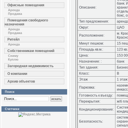
банк. 
Офисные помещения
Описание:
хранил
Аренда
отдель
Продажа
бокс, 
Помещения свободного
Тип предложения:
аренд
назначения
Округ:
ЦАО
Аренда
Продажа
м. Кра
Расположение:
Красно
Ритейл
Минут пешком:
15 пе
Аренда
Площадь кв.м.:
123 кв.
Собственникам помещений
Цена:
153 00
Сниму
Куплю
Назначение: :
банк
Загородная недвижимость
Тип здания:
Бизнес
Класс:
В
О компании
Этаж
1 этаж
Архив объектов
назем
Парковка:
инкасс
Поиск
Готовность к въезду:
помещ
Перекрытия:
ж/б пл
Систе
Счетчики
Кондиционирование:
конди
систем
Безопасность:
охран
сигна