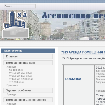
Главное меню
7913 АРЕНДА ПОМЕЩЕНИЯ П
Главная
7913 Аренда помещения под бан
Помещения под банк
Аренда
7913
К
до 150 кв.м
данно
от 150 до 350 кв.м
неакту
от 350 до 650 кв.м
переме
ID объекта:
от 650 до 1250 кв.м
Вы мож
от 1250 кв.м
базу а
Продажа
Здания, особняки
предл
Аренда
Специ
помещ
Помещения в Бизнес-центре
в особ
Аренда