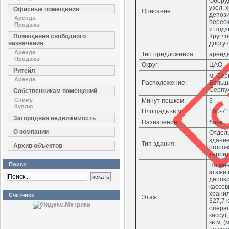
Обору
узел, 
Офисные помещения
Описание:
депози
Аренда
перес
Продажа
и подз
Помещения свободного
Кругл
назначения
доступ
Аренда
Тип предложения:
аренд
Продажа
Округ:
ЦАО
Ритейл
м. Сер
Аренда
Расположение:
Больш
Серпух
Собственникам помещений
Сниму
Минут пешком:
3
Куплю
Площадь кв.м:
150-71
Загородная недвижимость
Назначение:
банк
О компании
Отдел
здание
Тип здания:
Архив объектов
огоро
террит
Поиск
На ми
этаже 
депози
кассов
хранил
Счетчики
Этаж
327,7 
опера
кассу),
кв.м, 