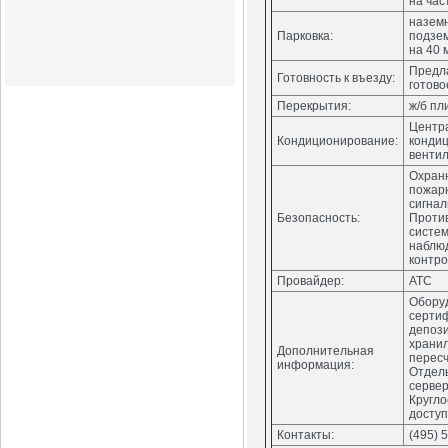
на час
назем
Парковка:
подзем
на 40 
Предл
Готовность к въезду:
готово
Перекрытия:
ж/б пл
Центр
Кондиционирование:
конди
венти
Охран
пожар
сигнал
Безопасность:
Проти
систем
наблю
контро
Провайдер:
АТС
Обору
серти
депози
хранил
Дополнительная
пересч
информация:
Отдел
сервер
Кругл
доступ
Контакты:
(495) 