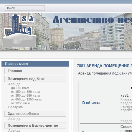
Главное меню
7881 АРЕНДА ПОМЕЩЕНИЯ ПО
Главная
Аренда помещения под банк ул. 
Помещения под банк
Аренда
до 150 кв.м
от 150 до 350 кв.м
7881
от 350 до 650 кв.м
от 650 до 1250 кв.м
К сожа
ID объекта:
предло
от 1250 кв.м
переме
Продажа
перейт
Здания, особняки
Аренда
предл
Помещения в Бизнес-центре
Специ
Аренда
помеще