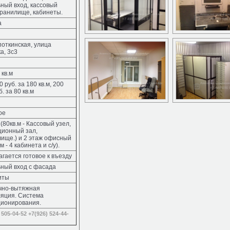
ный вход, кассовый
хранилище, кабинеты.
а
поткинская, улица
а, 3с3
 кв.м
0 руб. за 180 кв.м, 200
. за 80 кв.м
ое
 (80кв.м - Кассовый узел,
ционный зал,
ище.) и 2 этаж офисный
м - 4 кабинета и с/у).
гается готовое к въезду
ный вход с фасада
иты
чно-вытяжная
ляция. Система
ционирования.
 505-04-52
+7(926) 524-44-