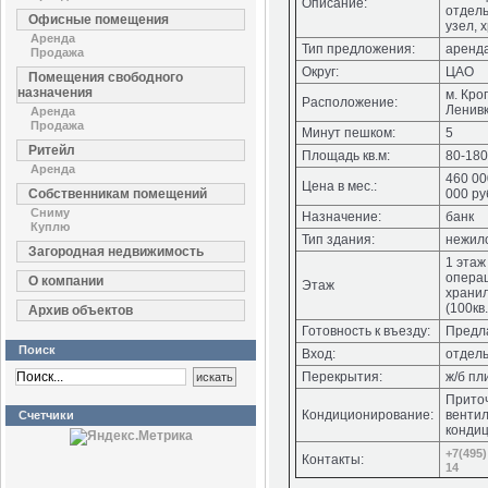
Описание:
отдель
Офисные помещения
узел, 
Аренда
Тип предложения:
аренд
Продажа
Округ:
ЦАО
Помещения свободного
назначения
м. Кро
Расположение:
Ленивк
Аренда
Продажа
Минут пешком:
5
Ритейл
Площадь кв.м:
80-180
Аренда
460 00
Цена в мес.:
Собственникам помещений
000 руб
Сниму
Назначение:
банк
Куплю
Тип здания:
нежил
Загородная недвижимость
1 этаж
опера
О компании
Этаж
хранил
(100кв.
Архив объектов
Готовность к въезду:
Предла
Поиск
Вход:
отдель
Перекрытия:
ж/б пл
Прито
Кондиционирование:
венти
Счетчики
конди
+7(495)
Контакты:
14