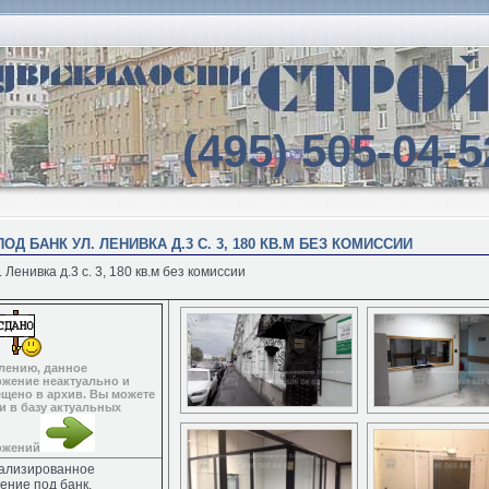
(495) 505-04-5
Д БАНК УЛ. ЛЕНИВКА Д.3 С. 3, 180 КВ.М БЕЗ КОМИССИИ
Ленивка д.3 с. 3, 180 кв.м без комиссии
лению, данное
жение неактуально и
щено в архив. Вы можете
и в базу актуальных
ожений
ализированное
ние под банк,