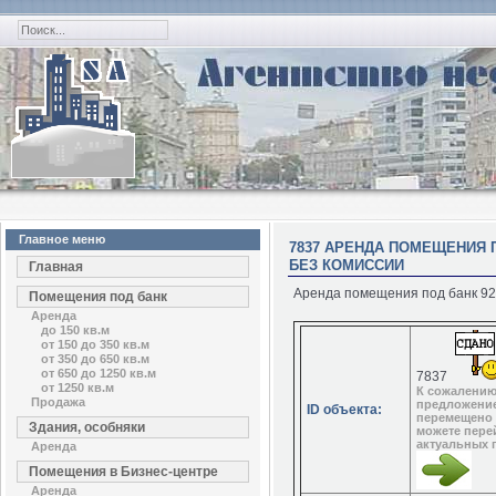
Главное меню
7837 АРЕНДА ПОМЕЩЕНИЯ П
БЕЗ КОМИССИИ
Главная
Аренда помещения под банк 92 к
Помещения под банк
Аренда
до 150 кв.м
от 150 до 350 кв.м
от 350 до 650 кв.м
от 650 до 1250 кв.м
7837
от 1250 кв.м
К сожалению
Продажа
предложение
ID объекта:
перемещено 
Здания, особняки
можете перей
актуальных 
Аренда
Помещения в Бизнес-центре
Аренда