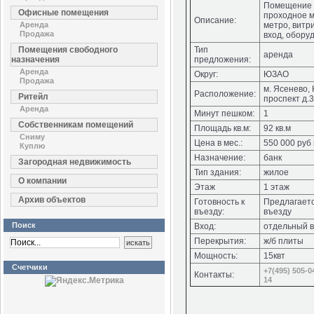
Помещение п
Офисные помещения
проходное м
Описание:
Аренда
метро, витр
Продажа
вход, обору
Помещения свободного
Тип
аренда
назначения
предложения:
Аренда
Округ:
ЮЗАО
Продажа
м. Ясенево,
Расположение:
Ритейл
проспект д.3
Аренда
Минут пешком:
1
Собственникам помещений
Площадь кв.м:
92 кв.м
Сниму
Цена в мес.:
550 000 руб
Куплю
Назначение:
банк
Загородная недвижимость
Тип здания:
жилое
О компании
Этаж
1 этаж
Архив объектов
Готовность к
Предлагаетс
въезду:
въезду
Поиск
Вход:
отдельный в
Перекрытия:
ж/б плиты
Мощность:
15квт
Счетчики
+7(495) 505-0
Контакты:
14