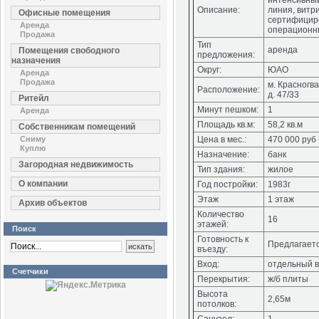
интенсивны
Описание:
линия, витр
Офисные помещения
сертифициро
Аренда
операционн
Продажа
Тип
аренда
Помещения свободного
предложения:
назначения
Округ:
ЮАО
Аренда
Продажа
м. Красногв
Расположение:
д. 47/33
Ритейл
Минут пешком:
1
Аренда
Площадь кв.м:
58,2 кв.м
Собственникам помещений
Сниму
Цена в мес.:
470 000 руб
Куплю
Назначение:
банк
Загородная недвижимость
Тип здания:
жилое
О компании
Год постройки:
1983г
Этаж
1 этаж
Архив объектов
Количество
16
этажей:
Поиск
Готовность к
Предлагаетс
въезду:
Вход:
отдельный в
Счетчики
Перекрытия:
ж/б плиты
Высота
2,65м
потолков: