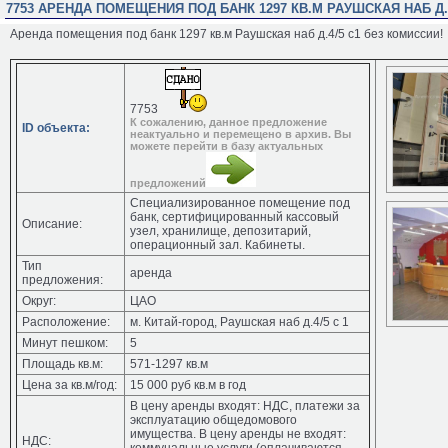
7753 АРЕНДА ПОМЕЩЕНИЯ ПОД БАНК 1297 КВ.М РАУШСКАЯ НАБ Д.
Аренда помещения под банк 1297 кв.м Раушская наб д.4/5 с1 без комиссии!
7753
К сожалению, данное предложение
ID объекта:
неактуально и перемещено в архив. Вы
можете перейти в базу актуальных
предложений
Специализированное помещение под
банк, сертифицированный кассовый
Описание:
узел, хранилище, депозитарий,
операционный зал. Кабинеты.
Тип
аренда
предложения:
Округ:
ЦАО
Расположение:
м. Китай-город, Раушская наб д.4/5 с 1
Минут пешком:
5
Площадь кв.м:
571-1297 кв.м
Цена за кв.м/год:
15 000 руб кв.м в год
В цену аренды входят: НДС, платежи за
эксплуатацию общедомового
имущества. В цену аренды не входят:
НДС: