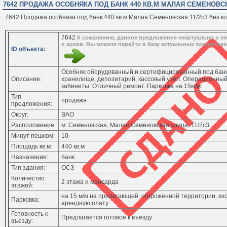
7642 ПРОДАЖА ОСОБНЯКА ПОД БАНК 440 КВ.М МАЛАЯ СЕМЕНОВСК
7642 Продажа особняка под банк 440 кв.м Малая Семеновская 11/2с3 без к
7642
К сожалению, данное предложение неактуально и п
в архив. Вы можете перейти в базу актуальных предложе
ID объекта:
Особняк оборудованный и сертифицированный под банк
Описание:
хранилище, депозитарий, кассовый узел. Операционный
кабинеты. Отличный ремонт. Парковка на 15м/м.
Тип
продажа
предложения:
Округ:
ВАО
Расположение:
м. Семеновская, Малая Семёновская улица, 11/2с3
Минут пешком:
10
Площадь кв.м:
440 кв.м
Назначение:
банк
Тип здания:
ОСЗ
Количество
2 этажа и мансарда
этажей:
на 15 м/м на прилегающей, огороженной территории, вх
Парковка:
арендную плату
Готовность к
Предлагается готовое к въезду
въезду: