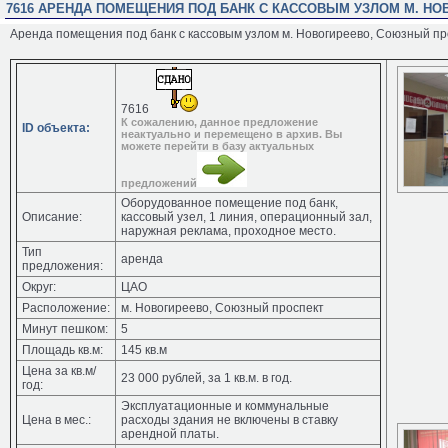
7616 АРЕНДА ПОМЕЩЕНИЯ ПОД БАНК С КАССОВЫМ УЗЛОМ М. НО
Аренда помещения под банк с кассовым узлом м. Новогиреево, Союзный про
7616
К сожалению, данное предложение
ID объекта:
неактуально и перемещено в архив. Вы
можете перейти в базу актуальных
предложений
Оборудованное помещение под банк,
Описание:
кассовый узел, 1 линия, операционный зал,
наружная реклама, проходное место.
Тип
аренда
предложения:
Округ:
ЦАО
Расположение:
м. Новогиреево, Союзный проспект
Минут пешком:
5
Площадь кв.м:
145 кв.м
Цена за кв.м/
23 000 рублей, за 1 кв.м. в год.
год:
Эксплуатационные и коммунальные
Цена в мес.:
расходы здания не включены в ставку
арендной платы.