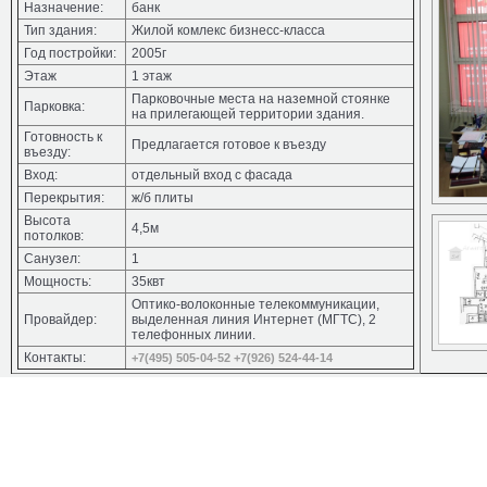
Назначение:
банк
Тип здания:
Жилой комлекс бизнесс-класса
Год постройки:
2005г
Этаж
1 этаж
Парковочные места на наземной стоянке
Парковка:
на прилегающей территории здания.
Готовность к
Предлагается готовое к въезду
въезду:
Вход:
отдельный вход с фасада
Перекрытия:
ж/б плиты
Высота
4,5м
потолков:
Санузел:
1
Мощность:
35квт
Оптико-волоконные телекоммуникации,
Провайдер:
выделенная линия Интернет (МГТС), 2
телефонных линии.
Контакты:
+7(495) 505-04-52
+7(926) 524-44-14