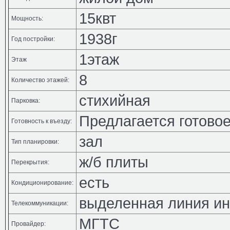
15квт
Мощность:
1938г
Год постройки:
1этаж
Этаж
8
Количество этажей:
стихийная
Парковка:
Предлагается готовое
Готовность к въезду:
зал
Тип планировки:
ж/б плиты
Перекрытия:
есть
Кондиционирование:
выделенная линия ин
Телекоммуникации:
МГТС
Провайдер: