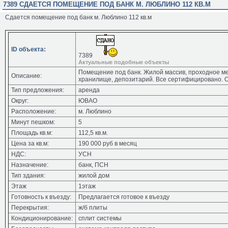
7389 СДАЕТСЯ ПОМЕЩЕНИЕ ПОД БАНК М. ЛЮБЛИНО 112 КВ.М
Сдается помещение под банк м. Люблино 112 кв.м
ID объекта:
7389
Актуальные подобные объекты
Помещение под банк. Жилой массив, проходное ме
Описание:
хранилище, депозитарий. Все сертифицировано. О
Тип предложения:
аренда
Округ:
ЮВАО
Расположение:
м. Люблино
Минут пешком:
5
Площадь кв.м:
112,5 кв.м.
Цена за кв.м:
190 000 руб в месяц
НДС:
УСН
Назначение:
банк, ПСН
Тип здания:
жилой дом
Этаж
1этаж
Готовность к въезду:
Предлагается готовое к въезду
Перекрытия:
ж/б плиты
Кондиционирование:
сплит системы