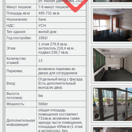
ул. Малая Дмитровка, 24/2
Минут пешком:
7-8 минут пешком
Площадь кв.м:
495-731 кв.м
Назначение:
банк
НДС:
УСН
Тип здания:
жилой дом
Год постройки:
1992г
1 этаж 276.8 кв.м,
Этаж
антресоль 218,4 кв.м ,
подвал 236,7 кв.м .
Количество
13
этажей:
возможна парковка во
Парковка:
дворе для сотрудников
Отдельный вход с фасада.
Вход:
Есть дополнительный
выход во двор.
Высота
6м
потолков:
Мощность:
56Квт
общая площадь
помещения составляет
731кв.м, возможна также
Дополнительная
аренда части помещения,
информация:
площадью 495кв.м (1 этаж
и антресоль), без