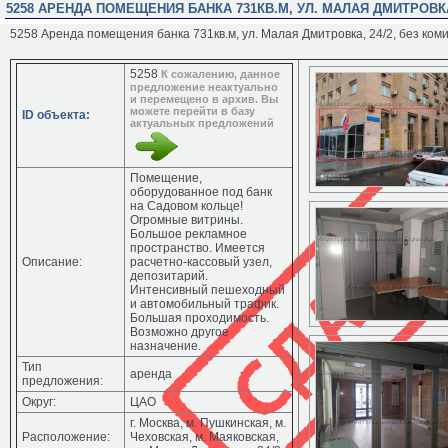
5258 АРЕНДА ПОМЕЩЕНИЯ БАНКА 731КВ.М, УЛ. МАЛАЯ ДМИТРОВКА
5258 Аренда помещения банка 731кв.м, ул. Малая Дмитровка, 24/2, без ком
5258
К сожалению, данное
предложение неактуально
и перемещено в архив. Вы
можете перейти в базу
ID объекта:
актуальных предложений
Помещение,
оборудованное под банк
на Садовом кольце!
Огромные витрины.
Большое рекламное
пространство. Имеется
Описание:
расчетно-кассовый узел,
депозитарий.
Интенсивный пешеходный
и автомобильный трафик.
Большая проходимость.
Возможно другое
назначение.
Тип
аренда
предложения:
Округ:
ЦАО
г. Москва, м. Пушкинская, м.
Расположение:
Чеховская, м. Маяковская,