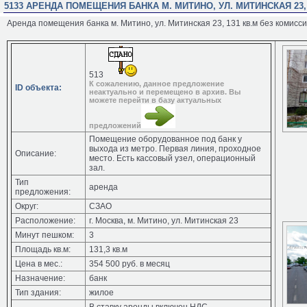
5133 АРЕНДА ПОМЕЩЕНИЯ БАНКА М. МИТИНО, УЛ. МИТИНСКАЯ 23,
Аренда помещения банка м. Митино, ул. Митинская 23, 131 кв.м без комисс
513
К сожалению, данное предложение
ID объекта:
неактуально и перемещено в архив. Вы
можете перейти в базу актуальных
предложений
Помещение оборудованное под банк у
выхода из метро. Первая линия, проходное
Описание:
место. Есть кассовый узел, операционный
зал.
Тип
аренда
предложения:
Округ:
СЗАО
Расположение:
г. Москва, м. Митино, ул. Митинская 23
Минут пешком:
3
Площадь кв.м:
131,3 кв.м
Цена в мес.:
354 500 руб. в месяц
Назначение:
банк
Тип здания:
жилое