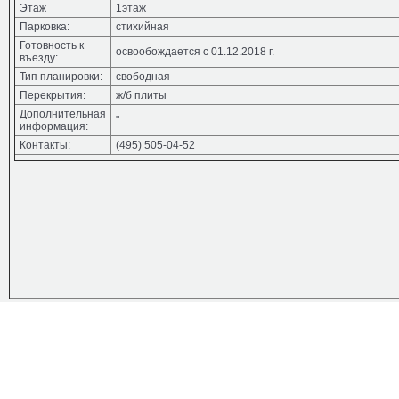
Этаж
1этаж
Парковка:
стихийная
Готовность к
освообождается с 01.12.2018 г.
въезду:
Тип планировки:
свободная
Перекрытия:
ж/б плиты
Дополнительная
"
информация:
Контакты:
(495) 505-04-52