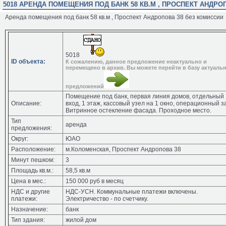
5018 АРЕНДА ПОМЕЩЕНИЯ ПОД БАНК 58 КВ.М , ПРОСПЕКТ АНДРО
Аренда помещения под банк 58 кв.м , Проспект Андропова 38 без комиссии
5018
ID объекта:
К сожалению, данное предложение неактуально и
перемещено в архив. Вы можете перейти в базу актуаль
предложений
Помещение под банк, первая линия домов, отдельный
Описание:
вход, 1 этаж, кассовый узел на 1 окно, операционный з
Витринное остекление фасада. Проходное место.
Тип
аренда
предложения:
Округ:
ЮАО
Расположение:
м.Коломенская, Проспект Андропова 38
Минут пешком:
3
Площадь кв.м.:
58,5 кв.м
Цена в мес.:
150 000 руб в месяц
НДС и другие
НДС-УСН. Коммунальные платежи включены.
платежи:
Электричество - по счетчику.
Назначение:
банк
Тип здания:
жилой дом