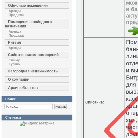
мож
Офисные помещения
в ба
Аренда
акт
Продажа
пре
Помещения свободного
назначения
Аренда
Продажа
Пом
Ритейл
бан
Аренда
Собственникам помещений
лин
Сниму
отд
Куплю
и вы
Загородная недвижимость
Вит
О компании
для
Архив объектов
выве
касс
Поиск
Описание:
хра
опе
Счетчики
зал,
час
дру