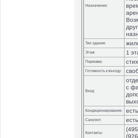
вре
Назначение:
аре
Воз
дру
наз
жил
Тип здания:
1 э
Этаж
сти
Парковка:
сво
Готовность к въезду:
отд
с фа
Вход:
доп
вых
ест
Кондиционирование:
ест
Санузел:
(495
Контакты:
(926