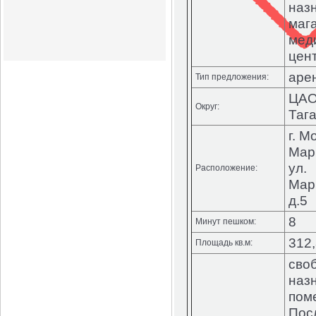
наз
мага
мед
цент
аре
Тип предложения:
ЦАО
Округ:
Таг
г. М
Мар
ул.
Расположение:
Мар
д.5
8
Минут пешком:
312,
Площадь кв.м:
сво
наз
пом
Пос